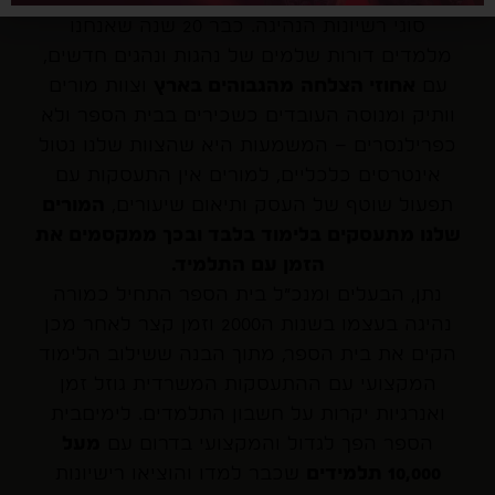
סוגי רשיונות הנהיגה. כבר 20 שנה שאנחנו
מלמדים דורות שלמים של נהגות ונהגים חדשים,
עם
אחוזי הצלחה
מהגבוהים בארץ
וצוות מורים
וותיק ומנוסה העובדים כשכירים בבית הספר ולא
כפרילנסרים – המשמעות היא שהצוות שלנו נטול
אינטרסים כלכליים, למורים אין התעסקות עם
תפעול שוטף של העסק ותיאום שיעורים,
המורים
שלנו מתעסקים בלימוד בלבד ובכך ממקסמים את
הזמן עם התלמיד.
נתן, הבעלים ומנכ״ל בית הספר התחיל כמורה
נהיגה בעצמו בשנות ה2000 וזמן קצר לאחר מכן
הקים את בית הספר, מתוך הבנה ששילוב הלימוד
המקצועי עם ההתעסקות המשרדית גוזל זמן
ואנרגיות יקרות על חשבון התלמדים. לימיםבית
הספר הפך לגדול והמקצועי בדרום עם
מעל
10,000 תלמידים
שכבר למדו והוציאו רישיונות